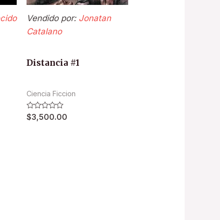
cido
Vendido por:
Jonatan
Catalano
Distancia #1
Ciencia Ficcion
Valorado
$
3,500.00
en
0
de
5