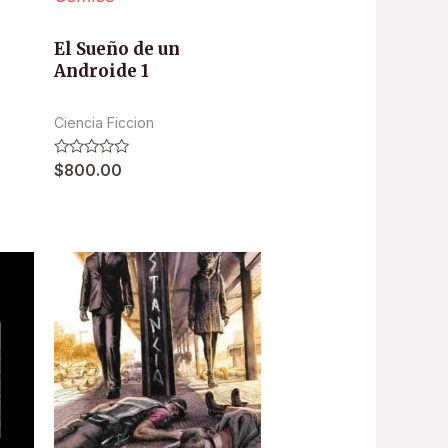
El Sueño de un
Androide 1
Ciencia Ficcion
Valorado
$
800.00
en
0
de
5