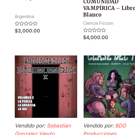
COMUNIDAD
VAMPÍRICA – Libr
Blanco
Argentina
Ciencia Ficcion
Valorado
$
3,000.00
en
Valorado
$
4,000.00
0
en
de
0
5
de
5
Vendido por:
Sebastian
Vendido por:
BDG
Gonzalez Vieyto
Producciones