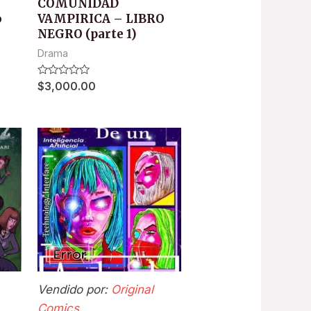
COMUNIDAD
o
VAMPIRICA – LIBRO
NEGRO (parte 1)
Drama
Valorado
$
3,000.00
en
0
de
5
Vendido por:
Original
Comics