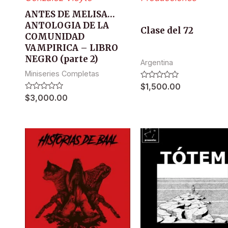
ANTES DE MELISA…
ANTOLOGIA DE LA
Clase del 72
COMUNIDAD
VAMPIRICA – LIBRO
NEGRO (parte 2)
Argentina
Miniseries Completas
Valorado
$
1,500.00
en
Valorado
$
3,000.00
0
en
de
0
5
de
5