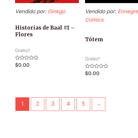
Vendido por:
Ginkgo
Vendido por:
Ennegre
Comics
Historias de Baal #1 –
Flores
Tótem
Gratis!!
Gratis!!
Valorado
$
0.00
en
Valorado
0
$
0.00
en
de
0
5
de
5
1
2
3
4
5
→